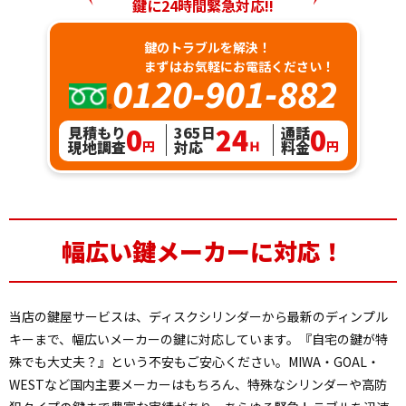
鍵に24時間緊急対応!!
鍵のトラブルを解決！
まずはお気軽にお電話ください！
0120-901-882
0
24
0
見積もり
365日
通話
現地調査
対応
料金
円
Ｈ
円
幅広い
鍵メーカーに対応！
当店の鍵屋サービスは、ディスクシリンダーから最新のディンプル
キーまで、幅広いメーカーの鍵に対応しています。『自宅の鍵が特
殊でも大丈夫？』という不安もご安心ください。MIWA・GOAL・
WESTなど国内主要メーカーはもちろん、特殊なシリンダーや高防