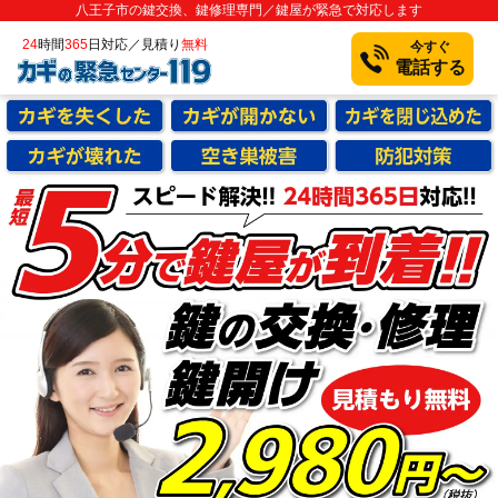
八王子市の鍵交換、鍵修理専門／鍵屋が緊急で対応します
24
時間
365
日対応／見積り
無料
今すぐ
電話する