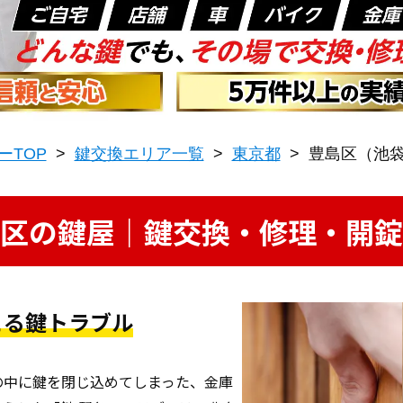
ーTOP
>
鍵交換エリア一覧
>
東京都
>
豊島区（池
区の鍵屋｜鍵交換・修理・開錠
こる鍵トラブル
の中に鍵を閉じ込めてしまった、金庫