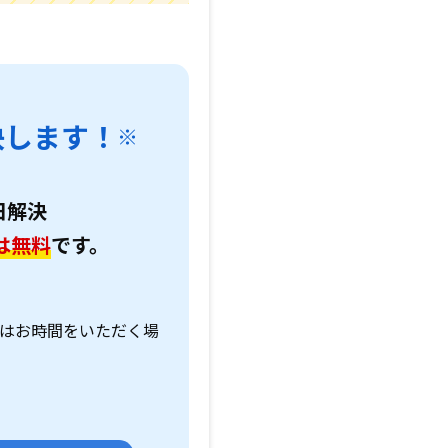
決します！
※
日解決
は無料
です。
。
はお時間をいただく場