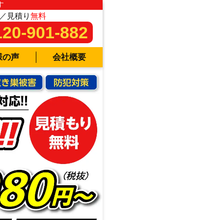
す
／見積り
無料
120-901-882
様の声
会社概要