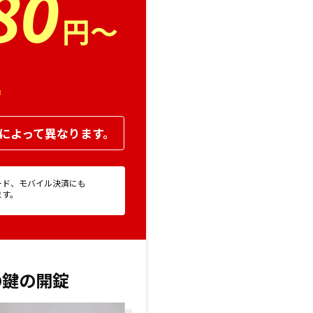
80
円～
！
によって異なります。
ード、モバイル決済にも
ます。
の鍵の開錠