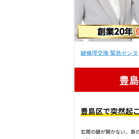
鍵修理交換 緊急センタ
豊島
豊島区で突然起
玄関の鍵が開かない、車