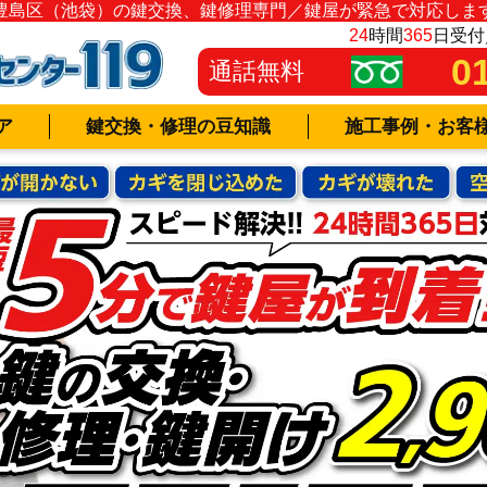
豊島区（池袋）の鍵交換、鍵修理専門／鍵屋が緊急で対応しま
24
時間
365
日受付
0
通話無料
ア
鍵交換・修理の豆知識
施工事例・お客