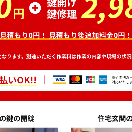
0
2,9
鍵開け
円
鍵修理
見積もり0円！
見積もり後追加料金0円
となります。別途いただく作業料は作業の内容や現場の状況
いOK!!
※その他カ
対応いたし
の鍵の開錠
住宅玄関