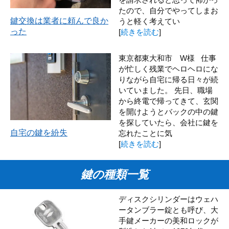
たので、自分でやってしまお
鍵交換は業者に頼んで良か
うと軽く考えてい
った
[
続きを読む
]
東京都東大和市 W様 仕事
が忙しく残業でヘロヘロにな
りながら自宅に帰る日々が続
いていました。 先日、職場
から終電で帰ってきて、玄関
を開けようとバックの中の鍵
を探していたら、会社に鍵を
自宅の鍵を紛失
忘れたことに気
[
続きを読む
]
鍵の種類一覧
ディスクシリンダーはウェハ
ータンブラー錠とも呼び、大
手鍵メーカーの美和ロックが