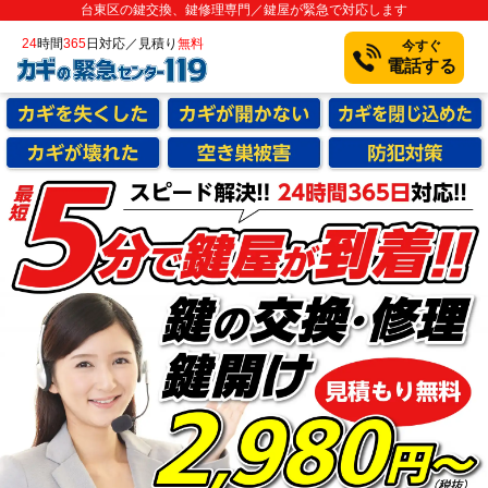
台東区の鍵交換、鍵修理専門／鍵屋が緊急で対応します
24
時間
365
日対応／見積り
無料
今すぐ
電話する