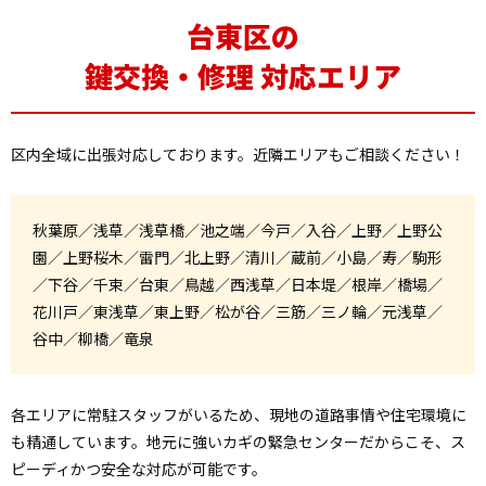
台東区の
鍵交換・修理 対応エリア
区内全域に出張対応しております。近隣エリアもご相談ください！
秋葉原／浅草／浅草橋／池之端／今戸／入谷／上野／上野公
園／上野桜木／雷門／北上野／清川／蔵前／小島／寿／駒形
／下谷／千束／台東／鳥越／西浅草／日本堤／根岸／橋場／
花川戸／東浅草／東上野／松が谷／三筋／三ノ輪／元浅草／
谷中／柳橋／竜泉
各エリアに常駐スタッフがいるため、現地の道路事情や住宅環境に
も精通しています。地元に強いカギの緊急センターだからこそ、ス
ピーディかつ安全な対応が可能です。