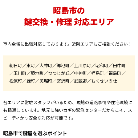
昭島市の
鍵交換・修理 対応エリア
市内全域に出張対応しております。近隣エリアもご相談ください！
朝日町／東町／大神町／郷地町／上川原町／昭和町／田中町
／玉川町／築地町／つつじが丘／中神町／拝島町／福島町／
松原町／緑町／美堀町／宮沢町／武蔵野／もくせいの杜
各エリアに常駐スタッフがいるため、現地の道路事情や住宅環境に
も精通しています。地元に強いカギの緊急センターだからこそ、ス
ピーディかつ安全な対応が可能です。
昭島市で鍵屋を選ぶポイント