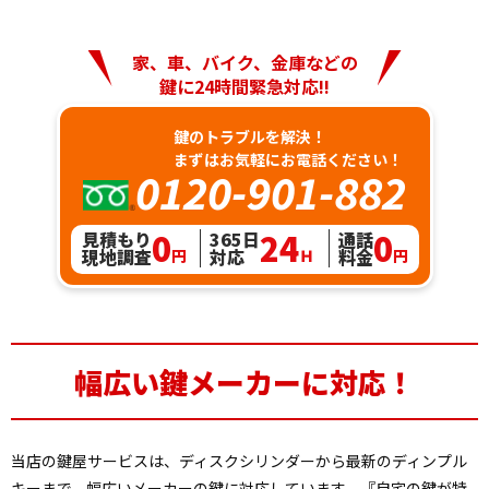
家、車、バイク、金庫などの
鍵に24時間緊急対応!!
鍵のトラブルを解決！
まずはお気軽にお電話ください！
0120-901-882
0
24
0
見積もり
365日
通話
現地調査
対応
料金
円
Ｈ
円
幅広い
鍵メーカーに対応！
当店の鍵屋サービスは、ディスクシリンダーから最新のディンプル
キーまで、幅広いメーカーの鍵に対応しています。『自宅の鍵が特