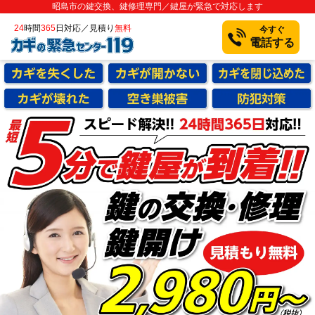
昭島市の鍵交換、鍵修理専門／鍵屋が緊急で対応します
24
時間
365
日対応／見積り
無料
今すぐ
電話する