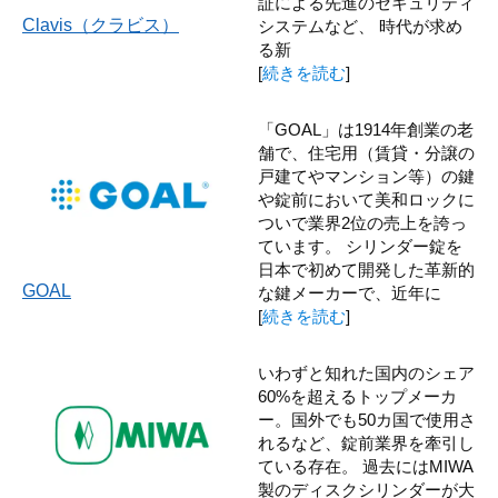
証による先進のセキュリティ
Clavis（クラビス）
システムなど、 時代が求め
る新
[
続きを読む
]
「GOAL」は1914年創業の老
舗で、住宅用（賃貸・分譲の
戸建てやマンション等）の鍵
や錠前において美和ロックに
ついで業界2位の売上を誇っ
ています。 シリンダー錠を
日本で初めて開発した革新的
GOAL
な鍵メーカーで、近年に
[
続きを読む
]
いわずと知れた国内のシェア
60%を超えるトップメーカ
ー。国外でも50カ国で使用さ
れるなど、錠前業界を牽引し
ている存在。 過去にはMIWA
製のディスクシリンダーが大