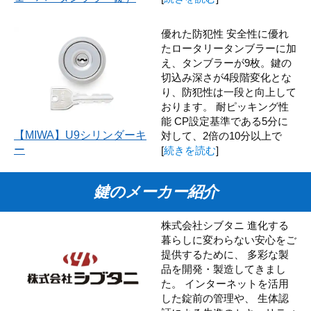
優れた防犯性 安全性に優れ
たロータリータンブラーに加
え、タンブラーが9枚。鍵の
切込み深さが4段階変化とな
り、防犯性は一段と向上して
おります。 耐ピッキング性
能 CP設定基準である5分に
【MIWA】U9シリンダーキ
対して、2倍の10分以上で
ー
[
続きを読む
]
鍵のメーカー紹介
株式会社シブタニ 進化する
暮らしに変わらない安心をご
提供するために、 多彩な製
品を開発・製造してきまし
た。 インターネットを活用
した錠前の管理や、 生体認