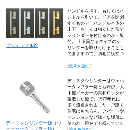
ハンドルを押す、もしくはハ
ンドルを引いて、ドアを開閉
するもので、ハンドル本体の
上下、もしくは独立した形で
シリンダーを付けるのが一般
的。 上下異なるタイプのシ
プッシュプル錠
リンダーを取り付けることも
できますので、防犯に役立つ
「
[
続きを読む
]
ディスクシリンダーはウェハ
ータンブラー錠とも呼び、大
手鍵メーカーの美和ロックが
製造した鍵で、1970年代に
多く流通されました。戸建て
住宅はもちろん、アパートや
マンションなど様々な場所に
ディスクシリンダー錠（ウ
使われ、現在でも残っている
ェーハータンブラー錠）
[
続きを読む
]