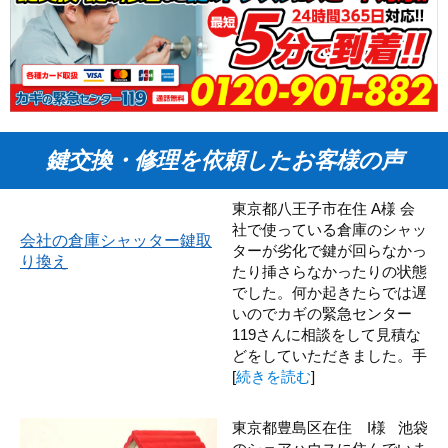
鍵交換・修理を依頼したお客様の声
東京都八王子市在住 A様 会
社で使っている倉庫のシャッ
会社の倉庫シャッター鍵取
ターが劣化で鍵が回らなかっ
り換え
たり挿さらなかったりの状態
でした。何か起きたらでは遅
いのでカギの緊急センター
119さんに相談をして見積な
どをしていただきました。手
[
続きを読む
]
東京都豊島区在住 I様 池袋