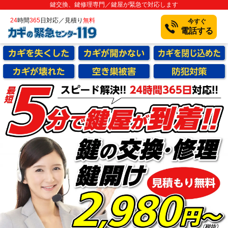
鍵交換、鍵修理専門／鍵屋が緊急で対応します
24
時間
365
日対応／見積り
無料
今すぐ
電話する