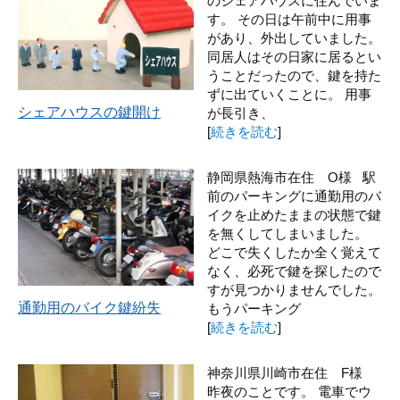
のシェアハウスに住んでいま
す。 その日は午前中に用事
があり、外出していました。
同居人はその日家に居るとい
うことだったので、鍵を持た
ずに出ていくことに。 用事
シェアハウスの鍵開け
が長引き、
[
続きを読む
]
静岡県熱海市在住 O様 駅
前のパーキングに通勤用のバ
イクを止めたままの状態で鍵
を無くしてしまいました。
どこで失くしたか全く覚えて
なく、必死で鍵を探したので
すが見つかりませんでした。
通勤用のバイク鍵紛失
もうパーキング
[
続きを読む
]
神奈川県川崎市在住 F様
昨夜のことです。 電車でウ