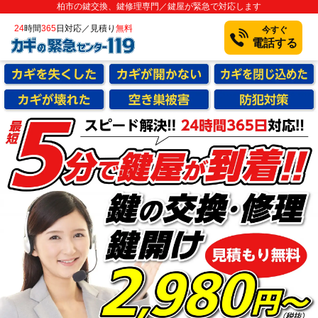
柏市の鍵交換、鍵修理専門／鍵屋が緊急で対応します
24
時間
365
日対応／見積り
無料
今すぐ
電話する