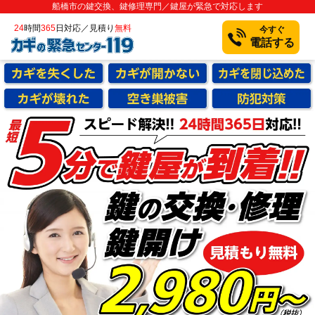
船橋市の鍵交換、鍵修理専門／鍵屋が緊急で対応します
24
時間
365
日対応／見積り
無料
今すぐ
電話する