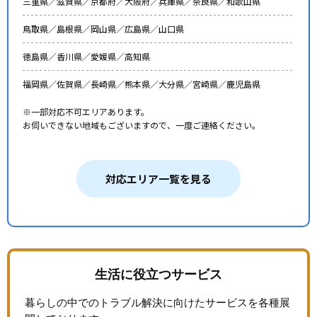
三重県／
滋賀県／
京都府／
大阪府／
兵庫県／
奈良県／
和歌山県
鳥取県／
島根県／
岡山県／
広島県／
山口県
徳島県／
香川県／
愛媛県／
高知県
福岡県／
佐賀県／
長崎県／
熊本県／
大分県／
宮崎県／
鹿児島県
※一部対応不可エリアあります。
お伺いできない地域もございますので、一度ご連絡ください。
対応エリア一覧を見る
生活に役立つサービス
暮らしの中でのトラブル解決に向けたサービスを各種展