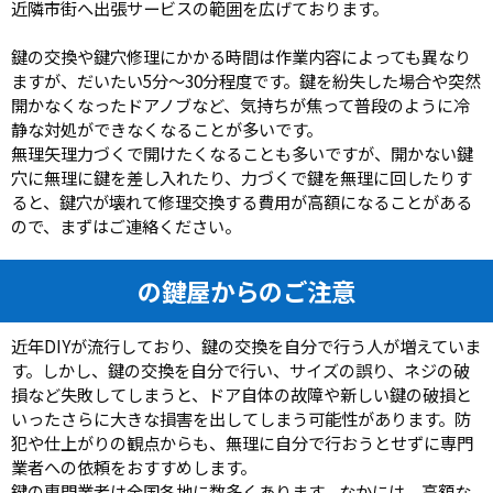
近隣市街へ出張サービスの範囲を広げております。
鍵の交換や鍵穴修理にかかる時間は作業内容によっても異なり
ますが、だいたい5分～30分程度です。鍵を紛失した場合や突然
開かなくなったドアノブなど、気持ちが焦って普段のように冷
静な対処ができなくなることが多いです。
無理矢理力づくで開けたくなることも多いですが、開かない鍵
穴に無理に鍵を差し入れたり、力づくで鍵を無理に回したりす
ると、鍵穴が壊れて修理交換する費用が高額になることがある
ので、まずはご連絡ください。
の鍵屋からのご注意
近年DIYが流行しており、鍵の交換を自分で行う人が増えていま
す。しかし、鍵の交換を自分で行い、サイズの誤り、ネジの破
損など失敗してしまうと、ドア自体の故障や新しい鍵の破損と
いったさらに大きな損害を出してしまう可能性があります。防
犯や仕上がりの観点からも、無理に自分で行おうとせずに専門
業者への依頼をおすすめします。
鍵の専門業者は全国各地に数多くあります。なかには、高額な