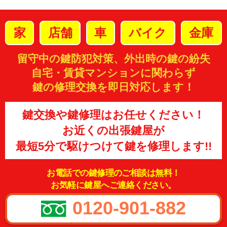
家
店舗
車
バイク
金庫
留守中の鍵防犯対策、外出時の鍵の紛失
自宅・賃貸マンションに関わらず
鍵の修理交換を即日対応します！
鍵交換や鍵修理はお任せください！
お近くの出張鍵屋が
最短5分で駆けつけて鍵を修理します!!
お電話での鍵修理のご相談は無料！
お気軽に鍵屋へご連絡ください。
0120-901-882