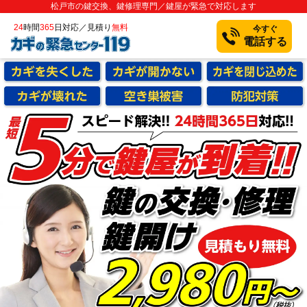
松戸市の鍵交換、鍵修理専門／鍵屋が緊急で対応します
24
時間
365
日対応／見積り
無料
今すぐ
電話する