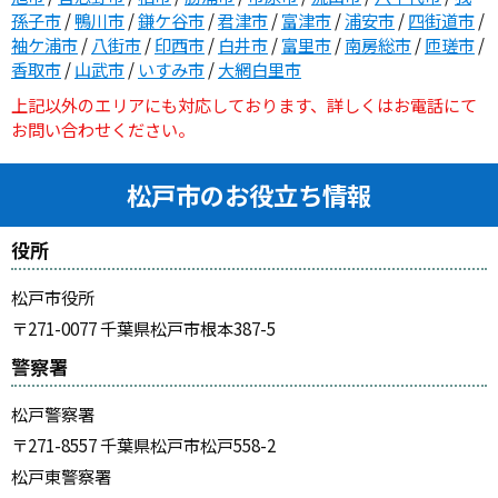
孫子市
/
鴨川市
/
鎌ケ谷市
/
君津市
/
富津市
/
浦安市
/
四街道市
/
袖ケ浦市
/
八街市
/
印西市
/
白井市
/
富里市
/
南房総市
/
匝瑳市
/
香取市
/
山武市
/
いすみ市
/
大網白里市
上記以外のエリアにも対応しております、詳しくはお電話にて
お問い合わせください。
松戸市のお役立ち情報
役所
松戸市役所
〒271-0077 千葉県松戸市根本387-5
警察署
松戸警察署
〒271-8557 千葉県松戸市松戸558-2
松戸東警察署