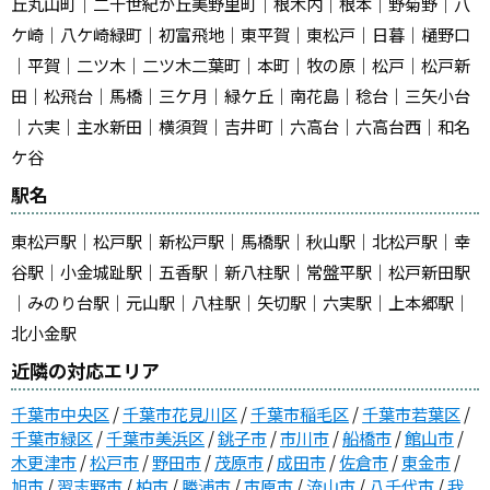
丘丸山町｜二十世紀が丘美野里町｜根木内｜根本｜野菊野｜八
ケ崎｜八ケ崎緑町｜初富飛地｜東平賀｜東松戸｜日暮｜樋野口
｜平賀｜二ツ木｜二ツ木二葉町｜本町｜牧の原｜松戸｜松戸新
田｜松飛台｜馬橋｜三ケ月｜緑ケ丘｜南花島｜稔台｜三矢小台
｜六実｜主水新田｜横須賀｜吉井町｜六高台｜六高台西｜和名
ケ谷
駅名
東松戸駅｜松戸駅｜新松戸駅｜馬橋駅｜秋山駅｜北松戸駅｜幸
谷駅｜小金城趾駅｜五香駅｜新八柱駅｜常盤平駅｜松戸新田駅
｜みのり台駅｜元山駅｜八柱駅｜矢切駅｜六実駅｜上本郷駅｜
北小金駅
近隣の対応エリア
千葉市中央区
/
千葉市花見川区
/
千葉市稲毛区
/
千葉市若葉区
/
千葉市緑区
/
千葉市美浜区
/
銚子市
/
市川市
/
船橋市
/
館山市
/
木更津市
/
松戸市
/
野田市
/
茂原市
/
成田市
/
佐倉市
/
東金市
/
旭市
/
習志野市
/
柏市
/
勝浦市
/
市原市
/
流山市
/
八千代市
/
我