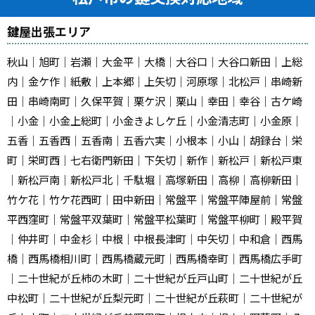
鍵屋出張エリア
秋山｜旭町｜岩瀬｜大金平｜大橋｜大谷口｜大谷口新田｜上総
内｜金ケ作｜紙敷｜上本郷｜上矢切｜河原塚｜北松戸｜串崎新
田｜串崎南町｜久保平賀｜栗ケ沢｜栗山｜幸田｜幸谷｜古ケ崎
｜小金｜小金上総町｜小金きよしケ丘｜小金清志町｜小金原｜
五香｜五香西｜五香南｜五香六実｜小根本｜小山｜胡録台｜栄
町｜栄町西｜七右衛門新田｜下矢切｜新作｜新松戸｜新松戸東
｜新松戸南｜新松戸北｜千駄堀｜高塚新田｜高柳｜高柳新田｜
竹ケ花｜竹ケ花西町｜田中新田｜常盤平｜常盤平陣屋前｜常盤
平西窪町｜常盤平双葉町｜常盤平松葉町｜常盤平柳町｜殿平賀
｜仲井町｜中金杉｜中根｜中根長津町｜中矢切｜中和倉｜西馬
橋｜西馬橋相川町｜西馬橋蔵元町｜西馬橋幸町｜西馬橋広手町
｜二十世紀が丘柿の木町｜二十世紀が丘戸山町｜二十世紀が丘
中松町｜二十世紀が丘梨元町｜二十世紀が丘萩町｜二十世紀が