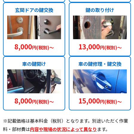
玄関ドアの鍵交換
鍵の取り付け
8,000
13,000
円(税別)〜
円(税別)〜
車の鍵開け
車の鍵修理・鍵交換
8,000
15,000
円(税別)〜
円(税別)〜
※記載価格は基本料金（税別）となります。別途いただく作業
料・部材費は
内容や現場の状況によって異なり
ます。