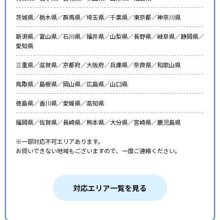
茨城県／
栃木県／
群馬県／
埼玉県／
千葉県／
東京都／
神奈川県
新潟県／
富山県／
石川県／
福井県／
山梨県／
長野県／
岐阜県／
静岡県／
愛知県
三重県／
滋賀県／
京都府／
大阪府／
兵庫県／
奈良県／
和歌山県
鳥取県／
島根県／
岡山県／
広島県／
山口県
徳島県／
香川県／
愛媛県／
高知県
福岡県／
佐賀県／
長崎県／
熊本県／
大分県／
宮崎県／
鹿児島県
※一部対応不可エリアあります。
お伺いできない地域もございますので、一度ご連絡ください。
対応エリア一覧を見る