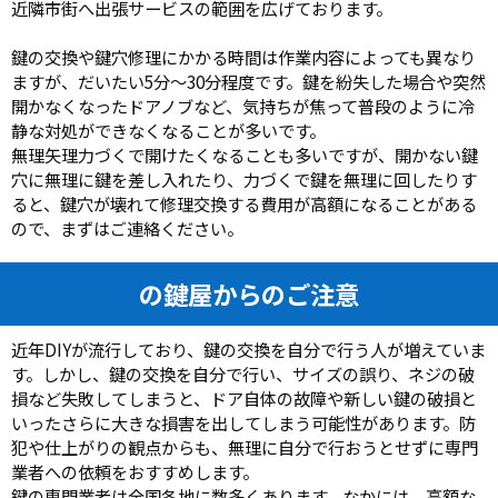
近隣市街へ出張サービスの範囲を広げております。
鍵の交換や鍵穴修理にかかる時間は作業内容によっても異なり
ますが、だいたい5分～30分程度です。鍵を紛失した場合や突然
開かなくなったドアノブなど、気持ちが焦って普段のように冷
静な対処ができなくなることが多いです。
無理矢理力づくで開けたくなることも多いですが、開かない鍵
穴に無理に鍵を差し入れたり、力づくで鍵を無理に回したりす
ると、鍵穴が壊れて修理交換する費用が高額になることがある
ので、まずはご連絡ください。
の鍵屋からのご注意
近年DIYが流行しており、鍵の交換を自分で行う人が増えていま
す。しかし、鍵の交換を自分で行い、サイズの誤り、ネジの破
損など失敗してしまうと、ドア自体の故障や新しい鍵の破損と
いったさらに大きな損害を出してしまう可能性があります。防
犯や仕上がりの観点からも、無理に自分で行おうとせずに専門
業者への依頼をおすすめします。
鍵の専門業者は全国各地に数多くあります。なかには、高額な