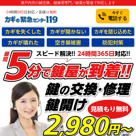
瀬戸内市の鍵交換、鍵修理専門／鍵屋が緊急で対応します
24
時間
365
日対応／見積り
無料
今すぐ
電話する