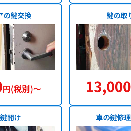
アの鍵交換
鍵の取
0
13,000
円(税別)〜
鍵開け
車の鍵修