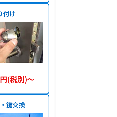
り付け
円(税別)〜
理・鍵交換