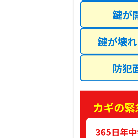
鍵が
鍵が壊れ
防犯
カギの緊
365日年