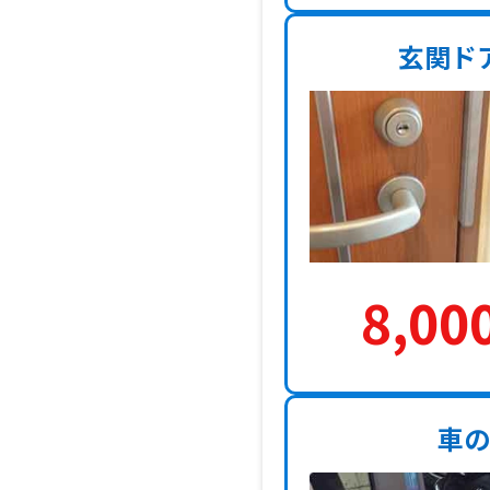
玄関ド
8,00
車の