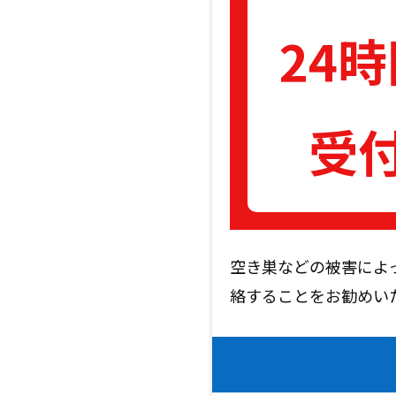
24
受
空き巣などの被害によ
絡することをお勧め