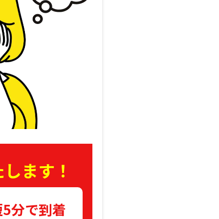
たします！
短5分で到着