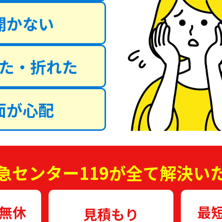
開かない
た・折れた
面が心配
急センター119が全て解決い
中無休
最
見積もり