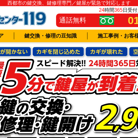
西都市の鍵交換、鍵修理専門／鍵屋が緊急で対応します
24
時間
365
日受付
0
通話無料
ア
鍵交換・修理の豆知識
施工事例・お客