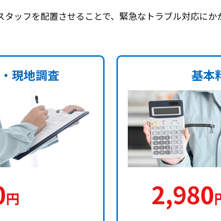
スタッフを配置させることで、緊急なトラブル対応にか
・現地調査
基本
0
2,980
円