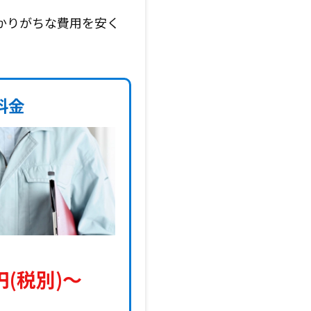
かりがちな費用を安く
料金
円(税別)〜