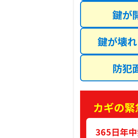
鍵が
鍵が壊れ
防犯
カギの緊
365日年