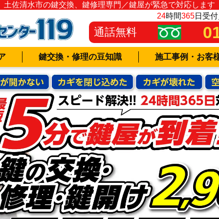
土佐清水市の鍵交換、鍵修理専門／鍵屋が緊急で対応します
24
時間
365
日受付
0
通話無料
ア
鍵交換・修理の豆知識
施工事例・お客