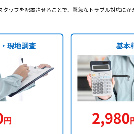
スタッフを配置させることで、緊急なトラブル対応にか
・現地調査
基本
0
2,980
円