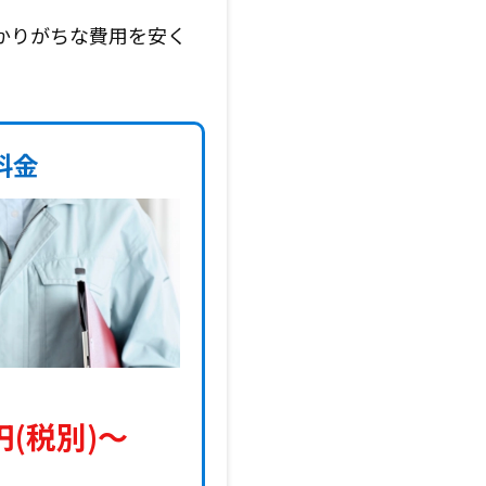
かりがちな費用を安く
料金
円(税別)〜