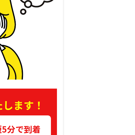
たします！
短5分で到着