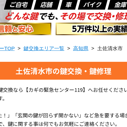
ーTOP
>
鍵交換エリア一覧
>
高知県
>
土佐清水市
土佐清水市の鍵交換・鍵修理
鍵交換なら【カギの緊急センター119】へお任せくださ
す。
た！」「玄関の鍵が回らず開かない」など急を要する場
で、鍵に関する事は何でもお気軽にご連絡ください。