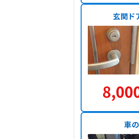
玄関ド
8,00
車の