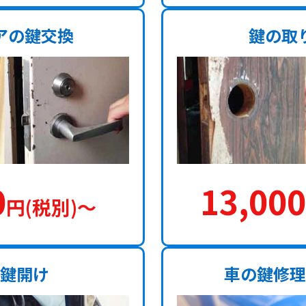
アの鍵交換
鍵の取
0
13,000
円(税別)〜
鍵開け
車の鍵修