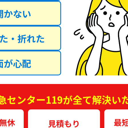
開かない
た・折れた
面が心配
急センター119が全て解決い
中無休
最
見積もり