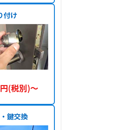
り付け
円(税別)〜
理・鍵交換