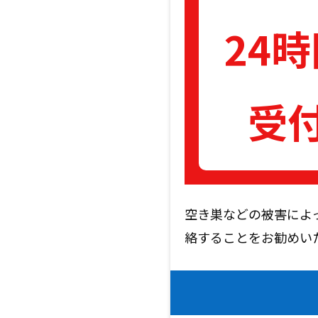
24
受
空き巣などの被害によ
絡することをお勧め