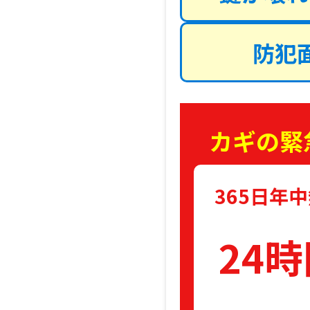
防犯
カギの緊
365日年
24