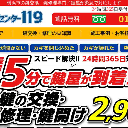
横浜市の鍵交換、鍵修理専門／鍵屋が緊急で対応します
24
時間
365
日受付
0
通話無料
ア
鍵交換・修理の豆知識
施工事例・お客