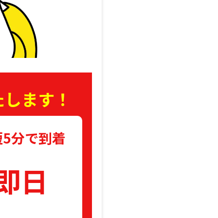
たします！
短5分で到着
即日