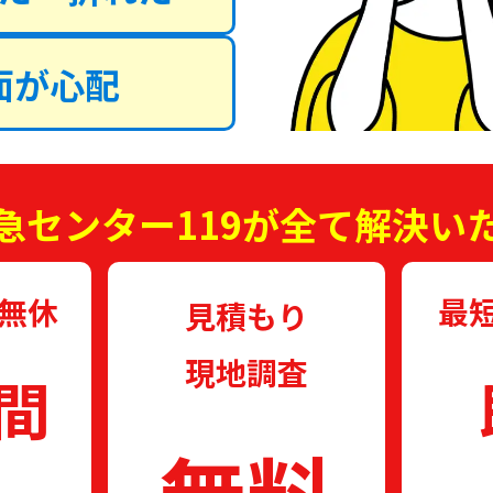
面が心配
急センター119が全て解決い
中無休
最
見積もり
現地調査
時間
無料