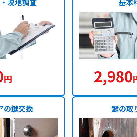
・現地調査
基本
0
2,980
円
アの鍵交換
鍵の取