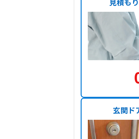
見積もり
玄関ド