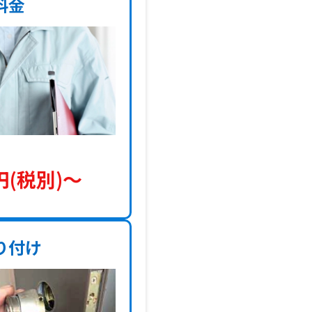
料金
円(税別)〜
り付け