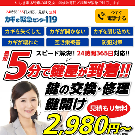
いちき串木野市の鍵交換、鍵修理専門／鍵屋が緊急で対応します
24
時間
365
日対応／見積り
無料
今すぐ
電話する