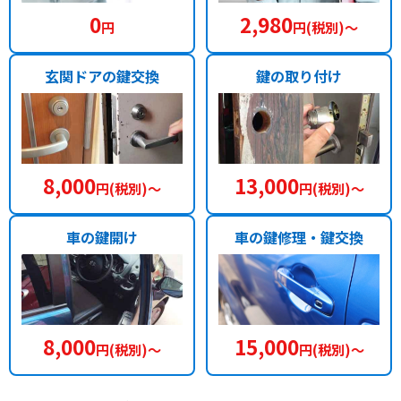
0
2,980
円
円(税別)〜
玄関ドアの鍵交換
鍵の取り付け
8,000
13,000
円(税別)〜
円(税別)〜
車の鍵開け
車の鍵修理・鍵交換
8,000
15,000
円(税別)〜
円(税別)〜