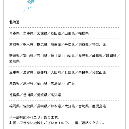
北海道
青森県／
岩手県／
宮城県／
秋田県／
山形県／
福島県
茨城県／
栃木県／
群馬県／
埼玉県／
千葉県／
東京都／
神奈川県
新潟県／
富山県／
石川県／
福井県／
山梨県／
長野県／
岐阜県／
静岡県／
愛知県
三重県／
滋賀県／
京都府／
大阪府／
兵庫県／
奈良県／
和歌山県
鳥取県／
島根県／
岡山県／
広島県／
山口県
徳島県／
香川県／
愛媛県／
高知県
福岡県／
佐賀県／
長崎県／
熊本県／
大分県／
宮崎県／
鹿児島県
※一部対応不可エリアあります。
お伺いできない地域もございますので、一度ご連絡ください。