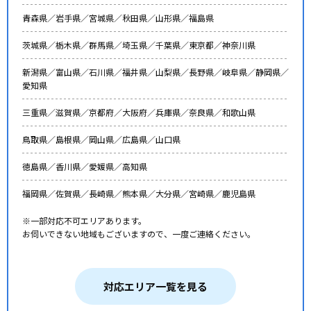
青森県／
岩手県／
宮城県／
秋田県／
山形県／
福島県
茨城県／
栃木県／
群馬県／
埼玉県／
千葉県／
東京都／
神奈川県
新潟県／
富山県／
石川県／
福井県／
山梨県／
長野県／
岐阜県／
静岡県／
愛知県
三重県／
滋賀県／
京都府／
大阪府／
兵庫県／
奈良県／
和歌山県
鳥取県／
島根県／
岡山県／
広島県／
山口県
徳島県／
香川県／
愛媛県／
高知県
福岡県／
佐賀県／
長崎県／
熊本県／
大分県／
宮崎県／
鹿児島県
※一部対応不可エリアあります。
お伺いできない地域もございますので、一度ご連絡ください。
対応エリア一覧を見る