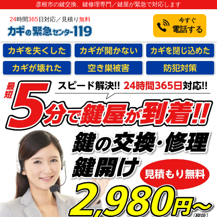
彦根市の鍵交換、鍵修理専門／鍵屋が緊急で対応します
24
時間
365
日対応／見積り
無料
今すぐ
電話する