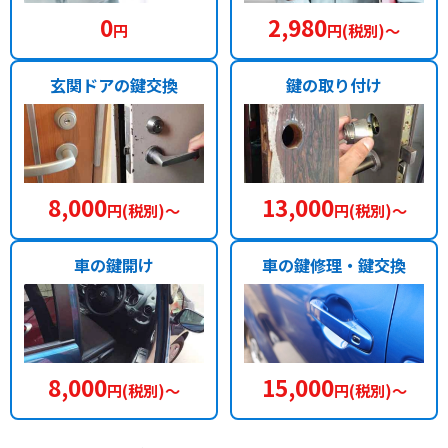
0
2,980
円
円(税別)〜
玄関ドアの鍵交換
鍵の取り付け
8,000
13,000
円(税別)〜
円(税別)〜
車の鍵開け
車の鍵修理・鍵交換
8,000
15,000
円(税別)〜
円(税別)〜