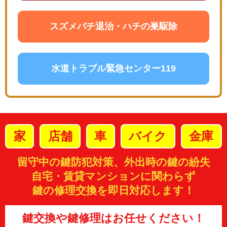
スズメバチ退治・ハチの巣駆除
水道トラブル緊急センター119
家
店舗
車
バイク
金庫
留守中の鍵防犯対策、外出時の鍵の紛失
自宅・賃貸マンションに関わらず
鍵の修理交換を即日対応します！
鍵交換や鍵修理はお任せください！