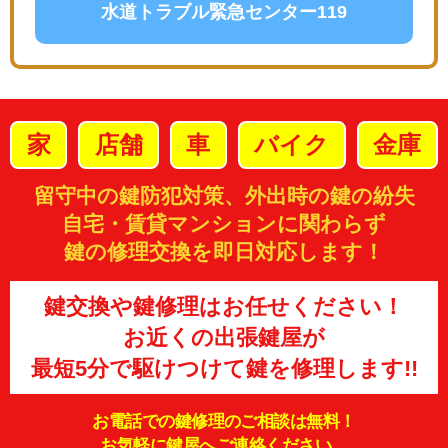
水道トラブル緊急センター119
家
店舗
車
バイク
金庫
留守中の鍵防犯対策、外出時の鍵の紛失
自宅・賃貸マンションに関わらず
鍵の修理交換を即日対応します！
鍵交換や鍵修理はお任せください！
お近くの出張鍵屋が
最短5分で駆けつけて鍵を修理します!!
お電話での鍵修理のご相談は無料！
お気軽に鍵屋へご連絡ください。