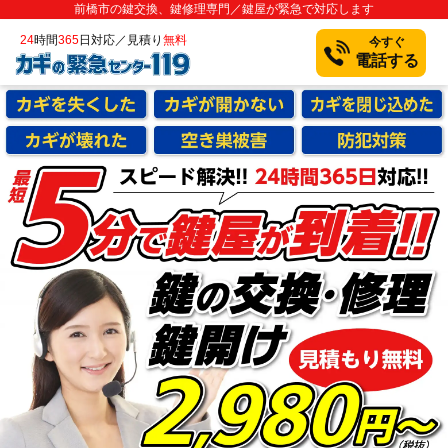
前橋市の鍵交換、鍵修理専門／鍵屋が緊急で対応します
24
時間
365
日対応／見積り
無料
今すぐ
電話する