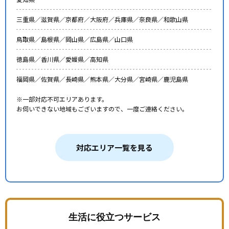
三重県／
滋賀県／
京都府／
大阪府／
兵庫県／
奈良県／
和歌山県
鳥取県／
島根県／
岡山県／
広島県／
山口県
徳島県／
香川県／
愛媛県／
高知県
福岡県／
佐賀県／
長崎県／
熊本県／
大分県／
宮崎県／
鹿児島県
※一部対応不可エリアあります。
お伺いできない地域もございますので、一度ご連絡ください。
対応エリア一覧を見る
生活に役立つサービス