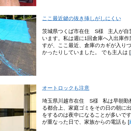
ここ最近鍵の抜き挿しがしにくい
茨城県つくば市在住 S様 主人が自
います。私は週に1回倉庫へ入出庫作
すが、ここ最近、倉庫のカギが入り
かったりしていました。 でも主人は
[
オートロックも注意
埼玉県川越市在住 S様 私は早朝勤
る都合上、家庭ゴミをその日の朝に
をするのは夜中になることが多いです
が重なった日で、家族からの電話も
[