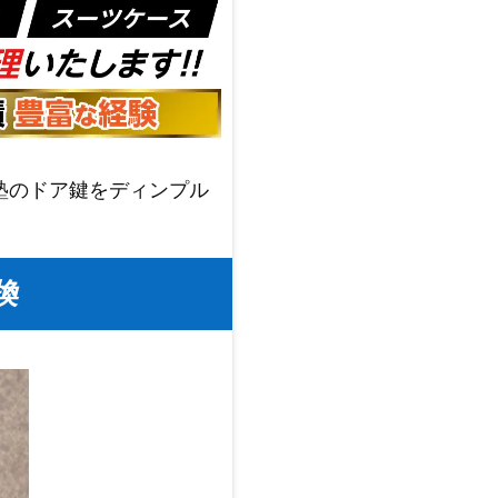
塾のドア鍵をディンプル
換