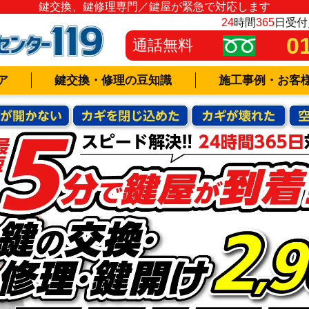
鍵交換、鍵修理専門／鍵屋が緊急で対応します
24
時間
365
日受付
0
通話無料
ア
鍵交換・修理の豆知識
施工事例・お客