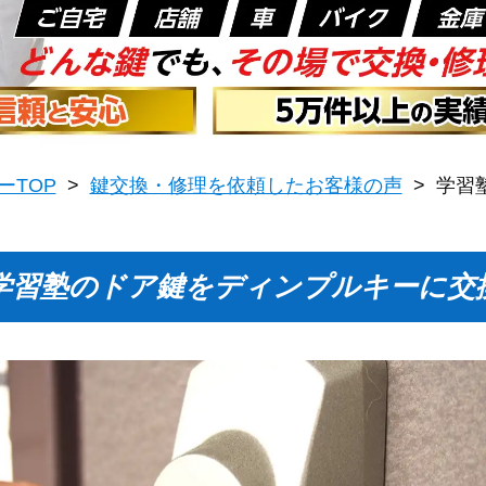
ーTOP
>
鍵交換・修理を依頼したお客様の声
>
学習
学習塾のドア鍵をディンプルキーに交