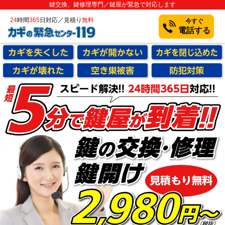
鍵交換、鍵修理専門／鍵屋が緊急で対応します
24
時間
365
日対応／見積り
無料
今すぐ
電話する