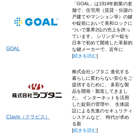
「GOAL」は1914年創業の老
舗で、住宅用（賃貸・分譲の
戸建てやマンション等）の鍵
や錠前において美和ロックに
ついで業界2位の売上を誇っ
ています。 シリンダー錠を
日本で初めて開発した革新的
GOAL
な鍵メーカーで、近年に
[
続きを読む
]
株式会社シブタニ 進化する
暮らしに変わらない安心をご
提供するために、 多彩な製
品を開発・製造してきまし
た。 インターネットを活用
した錠前の管理や、 生体認
証による先進のセキュリティ
Clavis（クラビス）
システムなど、 時代が求め
る新
[
続きを読む
]