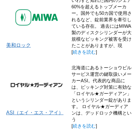
いわずと知れた国内のシェア
60%を超えるトップメーカ
ー。国外でも50カ国で使用さ
れるなど、錠前業界を牽引し
ている存在。 過去にはMIWA
製のディスクシリンダーが大
規模なピッキング被害を受け
美和ロック
たことがありますが、現
[
続きを読む
]
北海道にあるトーショウビル
サービス運営の鍵取扱いメー
カーASI。代表的な商品に
は、ピッキング対策に有効な
「ロイヤル★ガーディアン」
というシリンダー錠がありま
す。 ロイヤル★ガーディア
ASI（エイ・エス・アイ）
ンは、デッドロック機構とい
う
[
続きを読む
]