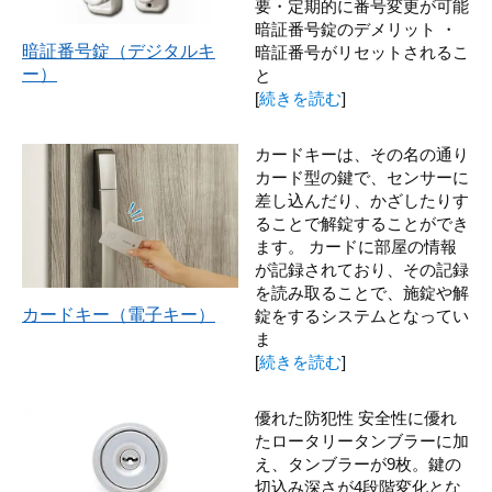
要・定期的に番号変更が可能
暗証番号錠のデメリット ・
暗証番号錠（デジタルキ
暗証番号がリセットされるこ
ー）
と
[
続きを読む
]
カードキーは、その名の通り
カード型の鍵で、センサーに
差し込んだり、かざしたりす
ることで解錠することができ
ます。 カードに部屋の情報
が記録されており、その記録
を読み取ることで、施錠や解
カードキー（電子キー）
錠をするシステムとなってい
ま
[
続きを読む
]
優れた防犯性 安全性に優れ
たロータリータンブラーに加
え、タンブラーが9枚。鍵の
切込み深さが4段階変化とな