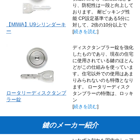
り、防犯性は一段と向上して
おります。 耐ピッキング性
能 CP設定基準である5分に
【MIWA】U9シリンダーキ
対して、2倍の10分以上で
ー
[
続きを読む
]
ディスクタンブラー錠を強化
したものであり、現在の住宅
に使用されている鍵のほとん
どがこの仕組みを使っていま
す。住宅以外での使用はあま
りみられないのも特徴となり
ます。 ロータリーディスク
ロータリーディスクタンブ
タンブラーの特徴は、ロッキ
ラー錠
ン
[
続きを読む
]
鍵のメーカー紹介