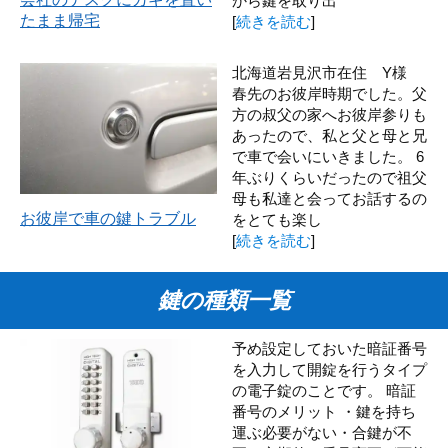
から鍵を取り出
たまま帰宅
[
続きを読む
]
北海道岩見沢市在住 Y様
春先のお彼岸時期でした。父
方の叔父の家へお彼岸参りも
あったので、私と父と母と兄
で車で会いにいきました。 6
年ぶりくらいだったので祖父
母も私達と会ってお話するの
お彼岸で車の鍵トラブル
をとても楽し
[
続きを読む
]
鍵の種類一覧
予め設定しておいた暗証番号
を入力して開錠を行うタイプ
の電子錠のことです。 暗証
番号のメリット ・鍵を持ち
運ぶ必要がない・合鍵が不