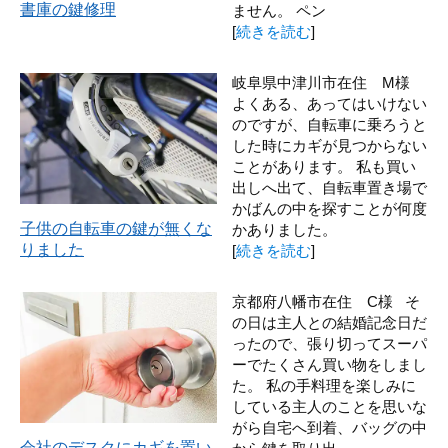
書庫の鍵修理
ません。 ペン
[
続きを読む
]
岐阜県中津川市在住 M様
よくある、あってはいけない
のですが、自転車に乗ろうと
した時にカギが見つからない
ことがあります。 私も買い
出しへ出て、自転車置き場で
かばんの中を探すことが何度
子供の自転車の鍵が無くな
かありました。
りました
[
続きを読む
]
京都府八幡市在住 C様 そ
の日は主人との結婚記念日だ
ったので、張り切ってスーパ
ーでたくさん買い物をしまし
た。 私の手料理を楽しみに
している主人のことを思いな
がら自宅へ到着、バッグの中
会社のデスクにカギを置い