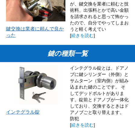
が、鍵交換を業者に頼むと技
術料、出張料とかで高い金額
を請求されると思って怖かっ
たので、自分でやってしまお
鍵交換は業者に頼んで良か
うと軽く考えてい
った
[
続きを読む
]
鍵の種類一覧
インテグラル錠とは、ドアノ
ブに鍵シリンダー（外側）と
サムターン（室内側）が組み
込まれた鍵のことです。 そ
してデッドボルトがありま
す。錠前とドアノブが一体化
しており、交換するときはド
インテグラル錠
アノブごと取り替えます。
防犯
[
続きを読む
]