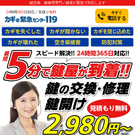
鍵交換、鍵修理専門／鍵屋が緊急で対応します
24
時間
365
日対応／見積り
無料
今すぐ
電話する