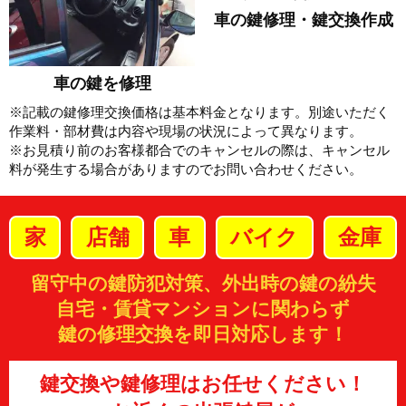
車の鍵修理・鍵交換作成
車の鍵を修理
※記載の鍵修理交換価格は基本料金となります。別途いただく
作業料・部材費は内容や現場の状況によって異なります。
※お見積り前のお客様都合でのキャンセルの際は、キャンセル
料が発生する場合がありますのでお問い合わせください。
家
店舗
車
バイク
金庫
留守中の鍵防犯対策、外出時の鍵の紛失
自宅・賃貸マンションに関わらず
鍵の修理交換を即日対応します！
鍵交換や鍵修理はお任せください！