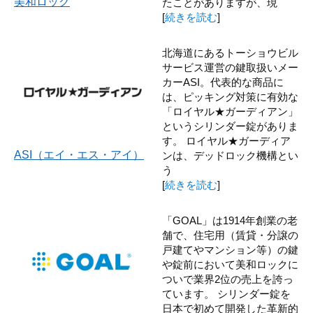
美和ロック
たことがありますが、現
[
続きを読む
]
北海道にあるトーショウビル
サービス運営の鍵取扱いメー
カーASI。代表的な商品に
は、ピッキング対策に有効な
「ロイヤル★ガーディアン」
というシリンダー錠がありま
す。 ロイヤル★ガーディア
ASI（エイ・エス・アイ）
ンは、デッドロック機構とい
う
[
続きを読む
]
「GOAL」は1914年創業の老
舗で、住宅用（賃貸・分譲の
戸建てやマンション等）の鍵
や錠前において美和ロックに
ついで業界2位の売上を誇っ
ています。 シリンダー錠を
日本で初めて開発した革新的