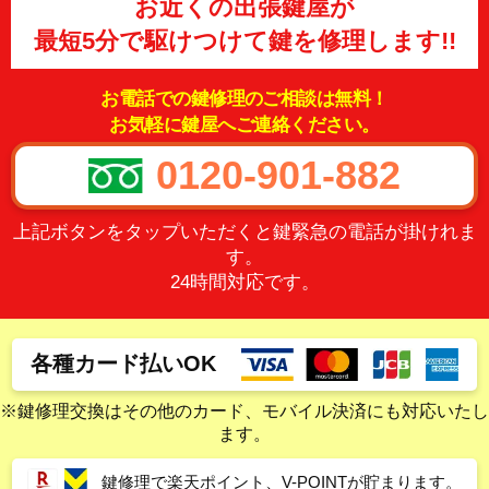
お近くの出張鍵屋が
最短5分で駆けつけて鍵を修理します!!
お電話での鍵修理のご相談は無料！
お気軽に鍵屋へご連絡ください。
0120-901-882
上記ボタンをタップいただくと鍵緊急の電話が掛けれま
す。
24時間対応です。
各種カード払いOK
※鍵修理交換はその他のカード、モバイル決済にも対応いたし
ます。
鍵修理で楽天ポイント、V-POINTが貯まります。