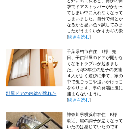
と外に出て戻ると、何かの衝
撃でドアストッパーがかかっ
てしまい中に入れなくなって
しまいました。自分で何とか
なるかと思い色々試してみま
したがうまくいかずカギの緊
[
続きを読む
]
千葉県柏市在住 T様 先
日、子供部屋のドアが開かな
くなるトラブルが起きまし
た。 小学3年生の息子の友達
４人がよく遊びに来て、家の
中で鬼ごっこや追いかけっこ
をやります。事の発端は鬼に
部屋ドアの内鍵が壊れた
捕まらないように
[
続きを読む
]
神奈川県横浜市在住 K様
最近、鍵の調子が悪くなって
いたのは感じていたのです