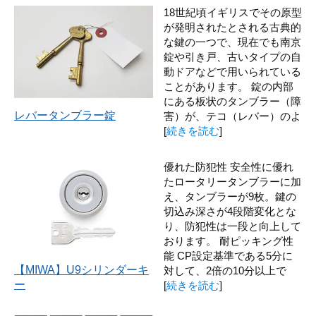
18世紀頃イギリスでその原型
が発明されたとされる古典的
な鍵の一つで、現在でも南京
錠や引き戸、古いタイプの自
動ドアなどで用いられている
ことがあります。 錠の内部
にある板状のタンブラー（障
レバータンブラー錠
害）が、テコ（レバー）のよ
[
続きを読む
]
優れた防犯性 安全性に優れ
たロータリータンブラーに加
え、タンブラーが9枚。鍵の
切込み深さが4段階変化とな
り、防犯性は一段と向上して
おります。 耐ピッキング性
能 CP設定基準である5分に
【MIWA】U9シリンダーキ
対して、2倍の10分以上で
ー
[
続きを読む
]