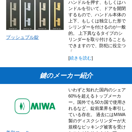
ハンドルを押す、もしくはハ
ンドルを引いて、ドアを開閉
するもので、ハンドル本体の
上下、もしくは独立した形で
シリンダーを付けるのが一般
的。 上下異なるタイプのシ
プッシュプル錠
リンダーを取り付けることも
できますので、防犯に役立つ
「
[
続きを読む
]
鍵のメーカー紹介
いわずと知れた国内のシェア
60%を超えるトップメーカ
ー。国外でも50カ国で使用さ
れるなど、錠前業界を牽引し
ている存在。 過去にはMIWA
製のディスクシリンダーが大
規模なピッキング被害を受け