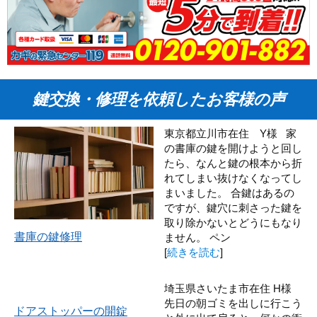
鍵交換・修理を依頼したお客様の声
東京都立川市在住 Y様 家
の書庫の鍵を開けようと回し
たら、なんと鍵の根本から折
れてしまい抜けなくなってし
まいました。 合鍵はあるの
ですが、鍵穴に刺さった鍵を
取り除かないとどうにもなり
書庫の鍵修理
ません。 ペン
[
続きを読む
]
埼玉県さいたま市在住 H様
先日の朝ゴミを出しに行こう
ドアストッパーの開錠