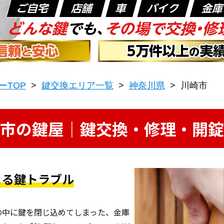
ーTOP
>
鍵交換エリア一覧
>
神奈川県
>
川崎市
市の鍵屋｜鍵交換・修理・開錠
こる鍵トラブル
の中に鍵を閉じ込めてしまった、金庫