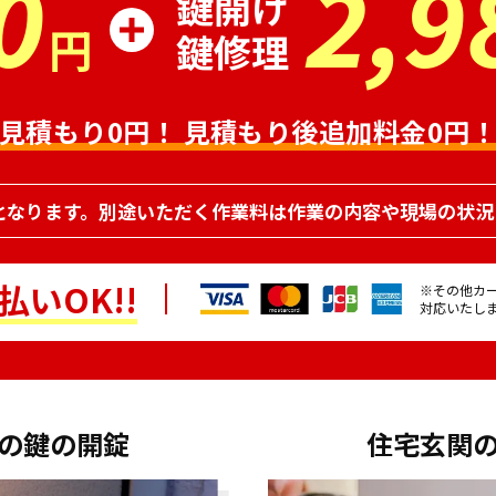
0
2,9
鍵開け
円
鍵修理
見積もり0円！
見積もり後追加料金0円
となります。別途いただく作業料は作業の内容や現場の状況
いOK!!
※その他カ
対応いたし
の鍵の開錠
住宅玄関