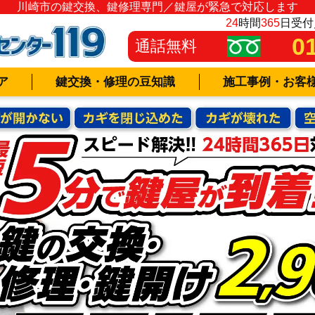
川崎市の鍵交換、鍵修理専門／鍵屋が緊急で対応します
24
時間
365
日受付
0
通話無料
ア
鍵交換・修理の豆知識
施工事例・お客