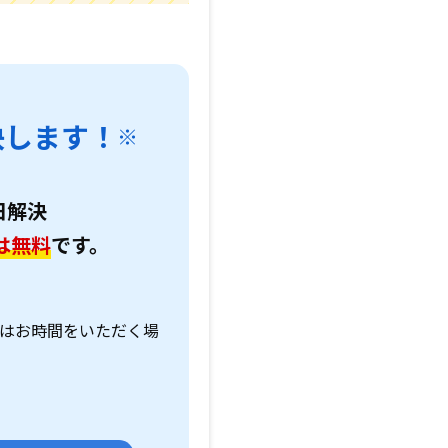
決します！
※
日解決
は無料
です。
。
はお時間をいただく場