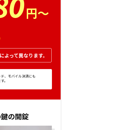
80
円～
！
によって異なります。
ード、モバイル決済にも
ます。
の鍵の開錠