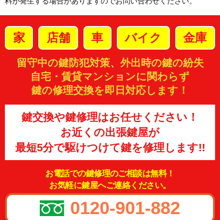
料が発生する場合がありますのでお問い合わせください。
家
店舗
車
バイク
金庫
留守中の鍵防犯対策、外出時の鍵の紛失
自宅・賃貸マンションに関わらず
鍵の修理交換を即日対応します！
鍵交換や鍵修理はお任せください！
お近くの出張鍵屋が
最短5分で駆けつけて鍵を修理します!!
お電話での鍵修理のご相談は無料！
お気軽に鍵屋へご連絡ください。
0120-901-882