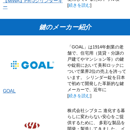
【MIWA】PR-Jシリンダーキ
[
続きを読む
]
ー
鍵のメーカー紹介
「GOAL」は1914年創業の老
舗で、住宅用（賃貸・分譲の
戸建てやマンション等）の鍵
や錠前において美和ロックに
ついで業界2位の売上を誇って
います。 シリンダー錠を日本
で初めて開発した革新的な鍵
メーカーで、近年に
GOAL
[
続きを読む
]
株式会社シブタニ 進化する暮
らしに変わらない安心をご提
供するために、 多彩な製品を
開発・製造してきました。 イ