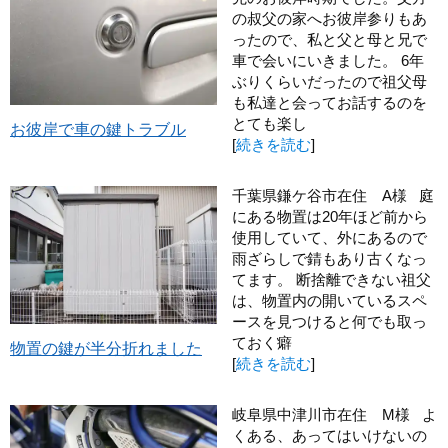
の叔父の家へお彼岸参りもあ
ったので、私と父と母と兄で
車で会いにいきました。 6年
ぶりくらいだったので祖父母
も私達と会ってお話するのを
とても楽し
お彼岸で車の鍵トラブル
[
続きを読む
]
千葉県鎌ケ谷市在住 A様 庭
にある物置は20年ほど前から
使用していて、外にあるので
雨ざらしで錆もあり古くなっ
てます。 断捨離できない祖父
は、物置内の開いているスペ
ースを見つけると何でも取っ
ておく癖
物置の鍵が半分折れました
[
続きを読む
]
岐阜県中津川市在住 M様 よ
くある、あってはいけないの