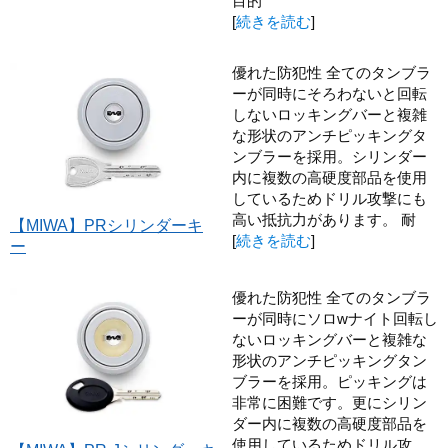
目的
[
続きを読む
]
優れた防犯性 全てのタンブラ
ーが同時にそろわないと回転
しないロッキングバーと複雑
な形状のアンチピッキングタ
ンブラーを採用。シリンダー
内に複数の高硬度部品を使用
しているためドリル攻撃にも
高い抵抗力があります。 耐
【MIWA】PRシリンダーキ
[
続きを読む
]
ー
優れた防犯性 全てのタンブラ
ーが同時にソロwナイト回転し
ないロッキングバーと複雑な
形状のアンチピッキングタン
ブラーを採用。ピッキングは
非常に困難です。更にシリン
ダー内に複数の高硬度部品を
使用しているためドリル攻