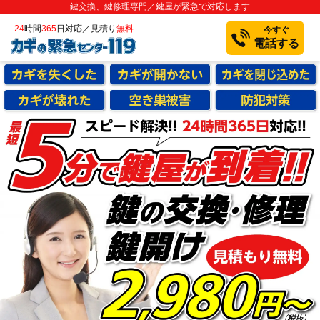
鍵交換、鍵修理専門／鍵屋が緊急で対応します
24
時間
365
日対応／見積り
無料
今すぐ
電話する