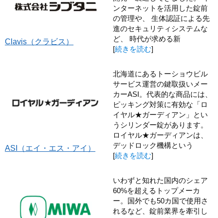
ンターネットを活用した錠前
の管理や、 生体認証による先
進のセキュリティシステムな
ど、 時代が求める新
Clavis（クラビス）
[
続きを読む
]
北海道にあるトーショウビル
サービス運営の鍵取扱いメー
カーASI。代表的な商品には、
ピッキング対策に有効な「ロ
イヤル★ガーディアン」とい
うシリンダー錠があります。
ロイヤル★ガーディアンは、
デッドロック機構という
ASI（エイ・エス・アイ）
[
続きを読む
]
いわずと知れた国内のシェア
60%を超えるトップメーカ
ー。国外でも50カ国で使用さ
れるなど、錠前業界を牽引し