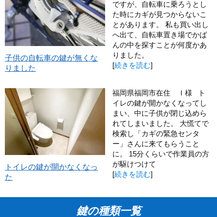
ですが、自転車に乗ろうとし
た時にカギが見つからないこ
とがあります。 私も買い出し
へ出て、自転車置き場でかば
んの中を探すことが何度かあ
りました。
子供の自転車の鍵が無くな
[
続きを読む
]
りました
福岡県福岡市在住 Ｉ様 ト
イレの鍵が開かなくなってし
まい、中に子供が閉じ込めら
れてしまいました。 大慌てで
検索し「カギの緊急センタ
ー」さんに来てもらうこと
に。 15分くらいで作業員の方
が駆けつけて
トイレの鍵が開かなくなっ
[
続きを読む
]
た
鍵の種類一覧