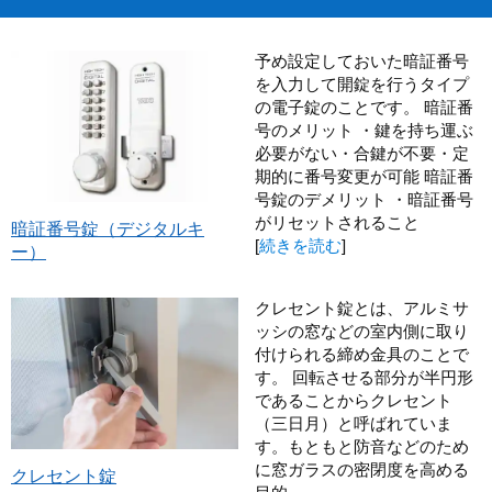
予め設定しておいた暗証番号
を入力して開錠を行うタイプ
の電子錠のことです。 暗証番
号のメリット ・鍵を持ち運ぶ
必要がない・合鍵が不要・定
期的に番号変更が可能 暗証番
号錠のデメリット ・暗証番号
がリセットされること
暗証番号錠（デジタルキ
[
続きを読む
]
ー）
クレセント錠とは、アルミサ
ッシの窓などの室内側に取り
付けられる締め金具のことで
す。 回転させる部分が半円形
であることからクレセント
（三日月）と呼ばれていま
す。もともと防音などのため
に窓ガラスの密閉度を高める
クレセント錠