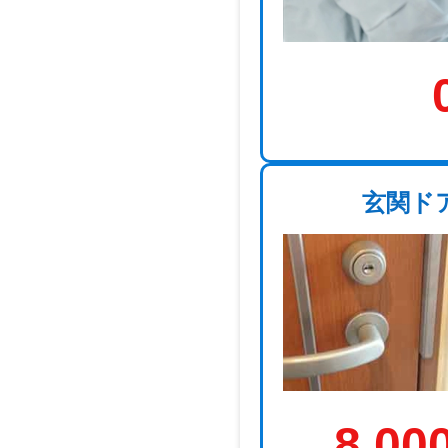
玄関ド
8,00