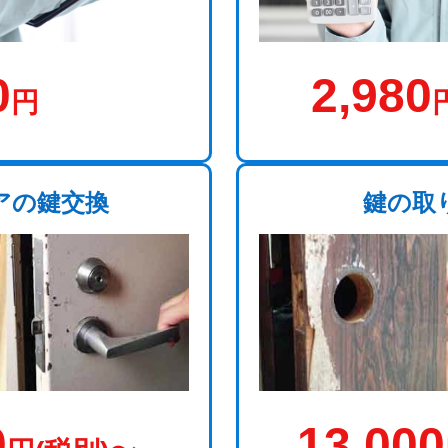
0
2,980
円
アの鍵交換
鍵の取
0
13,000