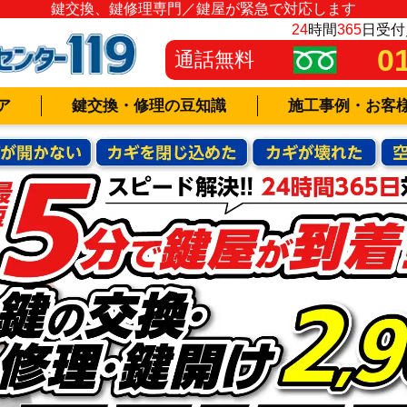
鍵交換、鍵修理専門／鍵屋が緊急で対応します
24
時間
365
日受付
0
通話無料
ア
鍵交換・修理の豆知識
施工事例・お客