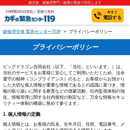
鍵交換、鍵修理専門／鍵屋が緊急で対応します
24
時間
365
日対応／見積り
無料
今すぐ
電話する
鍵修理交換 緊急センターTOP
>
プライバシーポリシー
プライバシーポリシー
ビッグドラゴン合同会社（以下、「当社」といいます。）は、
当社のサービスをお客様に安心してご利用いただくため、法令
遵守の精神（コンプライアンス）のもと、お客様からお預かり
した大切な個人情報が重要な情報であるとの認識に基づき、情
報の取り扱いに関する教育などの啓蒙活動、社内監視体制の強
化、情報管理に関する社内規程の制定など、万全な情報セキュ
リティー体制の構築に努めて参ります。
1. 個人情報の定義
個人情報とは、お客様の氏名、生年月日、住所、電話番号、メ