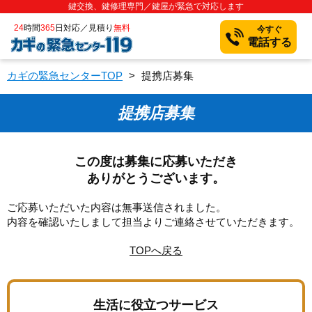
鍵交換、鍵修理専門／鍵屋が緊急で対応します
24
時間
365
日対応／見積り
無料
今すぐ
電話する
カギの緊急センターTOP
>
提携店募集
提携店募集
この度は募集に応募いただき
ありがとうございます。
ご応募いただいた内容は無事送信されました。
内容を確認いたしまして担当よりご連絡させていただきます。
TOPへ戻る
生活に役立つサービス